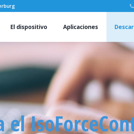
berburg
El dispositivo
Aplicaciones
Descar
 el IsoForceCont