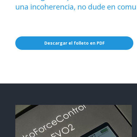
una incoherencia, no dude en comu
Descargar el folleto en PDF