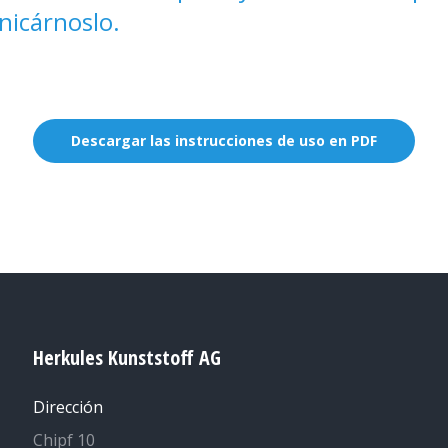
nicárnoslo.
Descargar las instrucciones de uso en PDF
Herkules Kunststoff AG
Dirección
Chipf 10