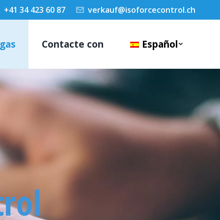
+41 34 423 60 87
verkauf@isoforcecontrol.ch
gas
Contacte con
Español
rol