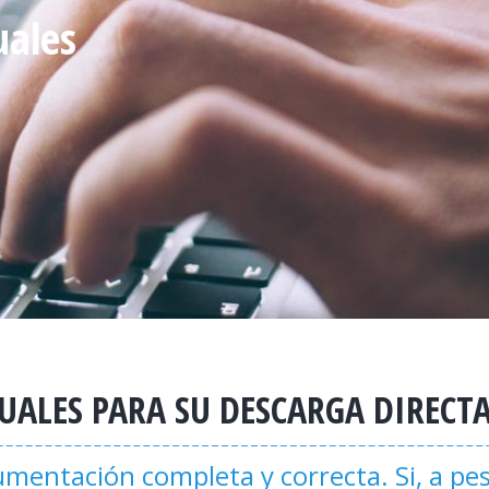
uales
ALES PARA SU DESCARGA DIRECT
entación completa y correcta. Si, a pes