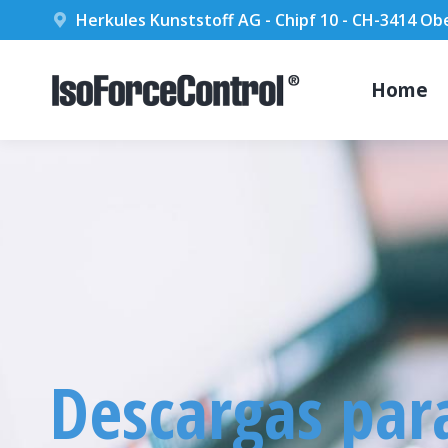
Herkules Kunststoff AG - Chipf 10 - CH-3414 O
Home
Descargas para